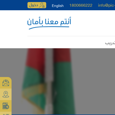
دخول
1800666222
info@pic
English
دريب