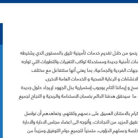
ح ينمو من خلال تقديم خدمات تأمينية تليق بالمستوى الذي يشترطه
ات تأمنية جديدة ومستحدثة تواكب التغيرات والتطورات التي تواجه
هات الفردية والجماعية، بما يعني أنها ستتفاعل مع مختلف
اءات و الرعاية الصحية و الخدمات العامة الاخرى.
 و إيماننا التام بوجوب إستمرارية بذل الجهود لإيجاد حلول جديدة
 ما سيحقق هدفنا الدائم بضمان الاستدامة والربحية و النجاح لجميع
لكرام بالامتنان العميق على دعمهم وثقتهم، ونعاهدهم أن نواصل
 المزيد من النجاحات، وأتوجه الى اعضاء مجلس الادارة والادارة
لصة وعملهم الدؤوب، متمنياً للجميع دوام التوفيق ومزيداً من