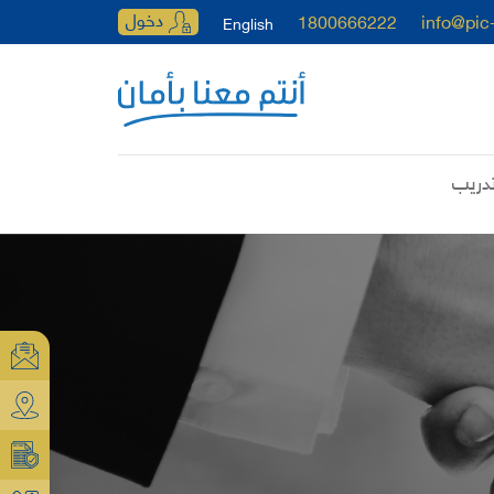
دخول
1800666222
info@pic
English
دريب